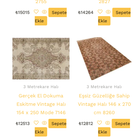
2755
2827
₺
15015
Sepete
₺
14264
Sepete
Ekle
Ekle
3 Metrekare Halı
3 Metrekare Halı
Gerçek El Dokuma
Eşsiz Güzelliğe Sahip
Eskitme Vintage Halı
Vintage Halı 146 x 270
154 x 250 Mode 7146
cm 8260
₺
12513
Sepete
₺
12812
Sepete
Ekle
Ekle