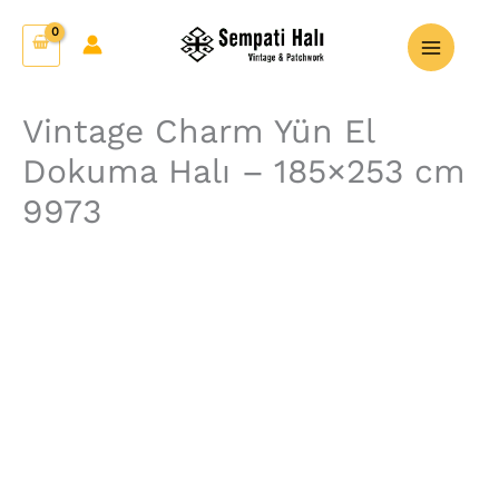
İçeriğe
Vintage
atla
Charm
Yün
El
Vintage Charm Yün El
Dokuma
Dokuma Halı – 185×253 cm
Halı
-
9973
185x253
cm
9973
adet