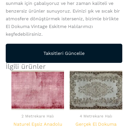
sunmak için çabalıyoruz ve her zaman kaliteli ve
benzersiz ürünler sunuyoruz. Evinizi şık ve sıcak bir
atmosfere dönüştürmek isterseniz, bizimle birlikte
El Dokuma Vintage Eskitme Halılarımızı
keşfedebilirsiniz.
Taksitleri Güncelle
İlgili ürünler
2 Metrekare Halı
4 Metrekare Halı
Naturel Eşsiz Anadolu
Gerçek El Dokuma