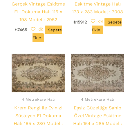
Gerçek Vintage Eskitme
Eskitme Vintage Halı
EL Dokuma Halı 116 x
173 x 283 Model : 7008
198 Model : 2952
₺
15912
Sepete
₺
7465
Sepete
Ekle
Ekle
4 Metrekare Halı
4 Metrekare Halı
Krem Rengi ile Evinizi
Eşsiz Güzelliğe Sahip
Süsleyen El Dokuma
Özel Vintage Eskitme
Halı 165 x 280 Model :
Halı 154 x 285 Model :