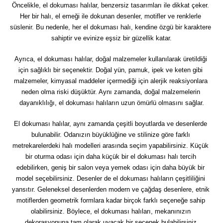
Öncelikle, el dokuması halılar, benzersiz tasarımları ile dikkat çeker. 
Her bir halı, el emeği ile dokunan desenler, motifler ve renklerle 
süslenir. Bu nedenle, her el dokuması halı, kendine özgü bir karaktere 
sahiptir ve evinize eşsiz bir güzellik katar.
Ayrıca, el dokuması halılar, doğal malzemeler kullanılarak üretildiği 
için sağlıklı bir seçenektir. Doğal yün, pamuk, ipek ve keten gibi 
malzemeler, kimyasal maddeler içermediği için alerjik reaksiyonlara 
neden olma riski düşüktür. Aynı zamanda, doğal malzemelerin 
dayanıklılığı, el dokuması halıların uzun ömürlü olmasını sağlar.
El dokuması halılar, aynı zamanda çeşitli boyutlarda ve desenlerde 
bulunabilir. Odanızın büyüklüğine ve stilinize göre farklı 
metrekarelerdeki halı modelleri arasında seçim yapabilirsiniz. Küçük 
bir oturma odası için daha küçük bir el dokuması halı tercih 
edebilirken, geniş bir salon veya yemek odası için daha büyük bir 
model seçebilirsiniz. Desenler de el dokuması halıların çeşitliliğini 
yansıtır. Geleneksel desenlerden modern ve çağdaş desenlere, etnik 
motiflerden geometrik formlara kadar birçok farklı seçeneğe sahip 
olabilirsiniz. Böylece, el dokuması halıları, mekanınızın 
dekorasyonuna tam olarak uyacak bir seçenek bulabilirsiniz.