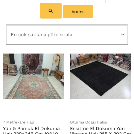
7 Metrekare Halı
Oturma Odası Halısı
Yün & Pamuk El Dokuma
Eskitme El Dokuma Yün
Halı 229×346 Cm 10840
Vintage Halı 255 X 303 Cm