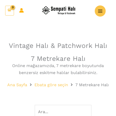
İçeriğe
Ürün kategorileri
atla
Vintage Halı & Patchwork Halı
7 Metrekare Halı
Online mağazamızda, 7 metrekare boyutunda
benzersiz eskitme halılar bulabilirsiniz.
Ana Sayfa
Ebata göre seçin
7 Metrekare Halı
Search
for: