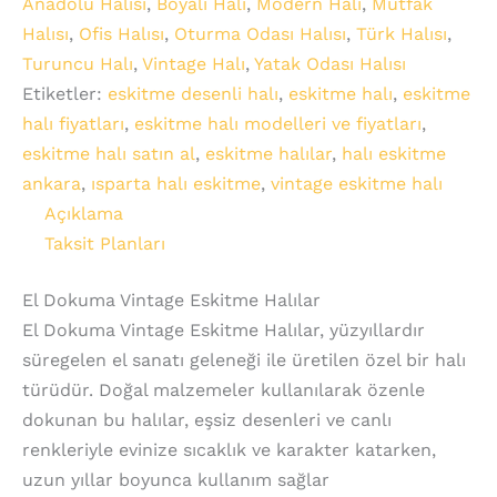
Anadolu Halısı
,
Boyali Halı
,
Modern Halı
,
Mutfak
Halısı
,
Ofis Halısı
,
Oturma Odası Halısı
,
Türk Halısı
,
Turuncu Halı
,
Vintage Halı
,
Yatak Odası Halısı
Etiketler:
eskitme desenli halı
,
eskitme halı
,
eskitme
halı fiyatları
,
eskitme halı modelleri ve fiyatları
,
eskitme halı satın al
,
eskitme halılar
,
halı eskitme
ankara
,
ısparta halı eskitme
,
vintage eskitme halı
Açıklama
Taksit Planları
El Dokuma Vintage Eskitme Halılar
El Dokuma Vintage Eskitme Halılar, yüzyıllardır
süregelen el sanatı geleneği ile üretilen özel bir halı
türüdür. Doğal malzemeler kullanılarak özenle
dokunan bu halılar, eşsiz desenleri ve canlı
renkleriyle evinize sıcaklık ve karakter katarken,
uzun yıllar boyunca kullanım sağlar