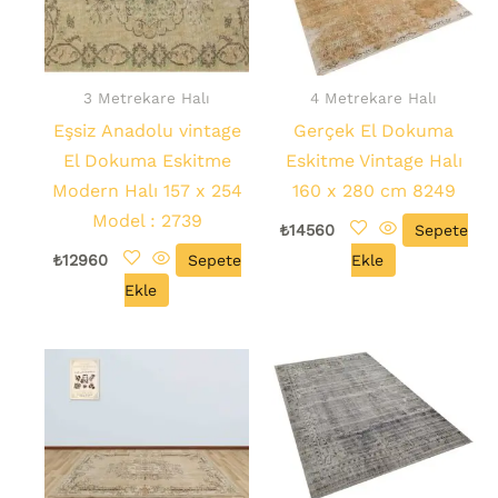
3 Metrekare Halı
4 Metrekare Halı
Eşsiz Anadolu vintage
Gerçek El Dokuma
El Dokuma Eskitme
Eskitme Vintage Halı
Modern Halı 157 x 254
160 x 280 cm 8249
Model : 2739
₺
14560
Sepete
₺
12960
Sepete
Ekle
Ekle