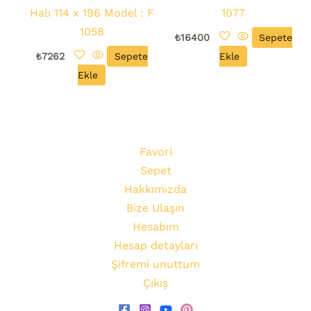
Halı 114 x 196 Model : F
1077
1058
₺
16400
Sepete
₺
7262
Sepete
Ekle
Ekle
Favori
Sepet
Hakkımızda
Bize Ulaşın
Hesabım
Hesap detayları
Şifremi unuttum
Çıkış