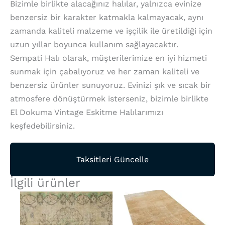
Bizimle birlikte alacağınız halılar, yalnızca evinize
benzersiz bir karakter katmakla kalmayacak, aynı
zamanda kaliteli malzeme ve işçilik ile üretildiği için
uzun yıllar boyunca kullanım sağlayacaktır.
Sempati Halı olarak, müşterilerimize en iyi hizmeti
sunmak için çabalıyoruz ve her zaman kaliteli ve
benzersiz ürünler sunuyoruz. Evinizi şık ve sıcak bir
atmosfere dönüştürmek isterseniz, bizimle birlikte
El Dokuma Vintage Eskitme Halılarımızı
keşfedebilirsiniz.
Taksitleri Güncelle
İlgili ürünler