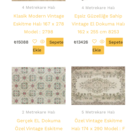
4 Metrekare Halı
4 Metrekare Halı
Klasik Modern Vintage
Eşsiz Güzelliğe Sahip
Eskitme Halı 167 x 278
Vintage El Dokuma Halı
Model : 2798
162 x 255 cm 8253
₺
15088
Sepete
₺
13426
Sepete
Ekle
Ekle
2 Metrekare Halı
5 Metrekare Halı
Gerçek EL Dokuma
Özel Vintage Eskitme
Özel Vintage Eskitme
Halı 174 x 290 Model : F