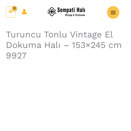
İçeriğe
Turuncu
atla
Tonlu
Vintage
El
Turuncu Tonlu Vintage El
Dokuma
Dokuma Halı – 153×245 cm
Halı
-
9927
153x245
cm
9927
adet