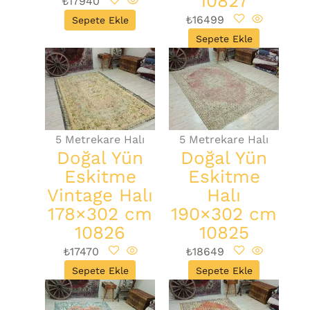
10827
₺
17940
₺
16499
Sepete Ekle
Sepete Ekle
5 Metrekare Halı
5 Metrekare Halı
Doğal Yün
Doğal Yün
Eskitme
Eskitme
Vintage Halı
Halı
178×302 cm
190×302 cm
10826
10825
₺
17470
₺
18649
Sepete Ekle
Sepete Ekle