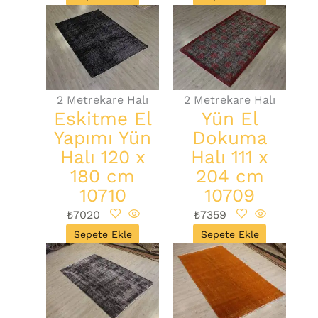
2 Metrekare Halı
2 Metrekare Halı
Eskitme El
Yün El
Yapımı Yün
Dokuma
Halı 120 x
Halı 111 x
180 cm
204 cm
10710
10709
₺
7020
₺
7359
Sepete Ekle
Sepete Ekle