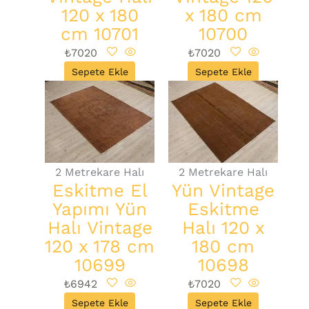
120 x 180
x 180 cm
cm 10701
10700
₺
7020
₺
7020
Sepete Ekle
Sepete Ekle
2 Metrekare Halı
2 Metrekare Halı
Eskitme El
Yün Vintage
Yapımı Yün
Eskitme
Halı Vintage
Halı 120 x
120 x 178 cm
180 cm
10699
10698
₺
6942
₺
7020
Sepete Ekle
Sepete Ekle