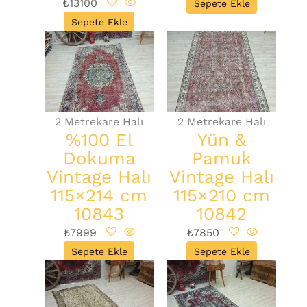
₺
13100
Sepete Ekle
Sepete Ekle
2 Metrekare Halı
2 Metrekare Halı
%100 El
Yün &
Dokuma
Pamuk
Vintage Halı
Vintage Halı
115×214 cm
115×210 cm
10843
10842
₺
7999
₺
7850
Sepete Ekle
Sepete Ekle