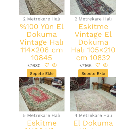
2 Metrekare Halı
2 Metrekare Halı
%100 Yün El
Eskitme
Dokuma
Vintage El
Vintage Halı
Dokuma
114×206 cm
Halı 105×210
10845
cm 10832
₺
7630
₺
7165
Sepete Ekle
Sepete Ekle
5 Metrekare Halı
4 Metrekare Halı
Eskitme
El Dokuma