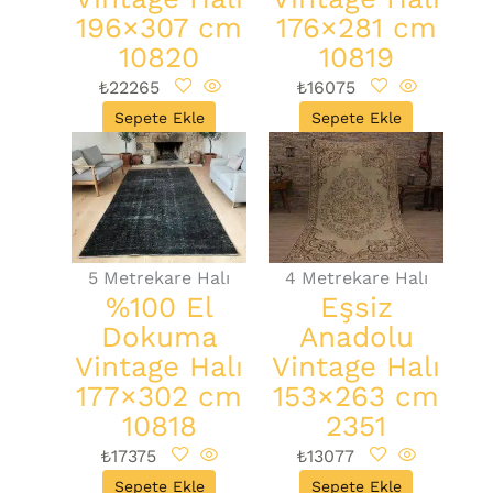
196×307 cm
176×281 cm
10820
10819
₺
22265
₺
16075
Sepete Ekle
Sepete Ekle
5 Metrekare Halı
4 Metrekare Halı
%100 El
Eşsiz
Dokuma
Anadolu
Vintage Halı
Vintage Halı
177×302 cm
153×263 cm
10818
2351
₺
17375
₺
13077
Sepete Ekle
Sepete Ekle