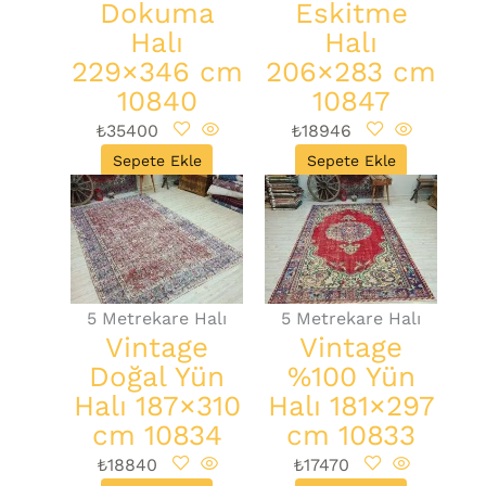
Dokuma
Eskitme
Halı
Halı
229×346 cm
206×283 cm
10840
10847
₺
35400
₺
18946
Sepete Ekle
Sepete Ekle
5 Metrekare Halı
5 Metrekare Halı
Vintage
Vintage
Doğal Yün
%100 Yün
Halı 187×310
Halı 181×297
cm 10834
cm 10833
₺
18840
₺
17470