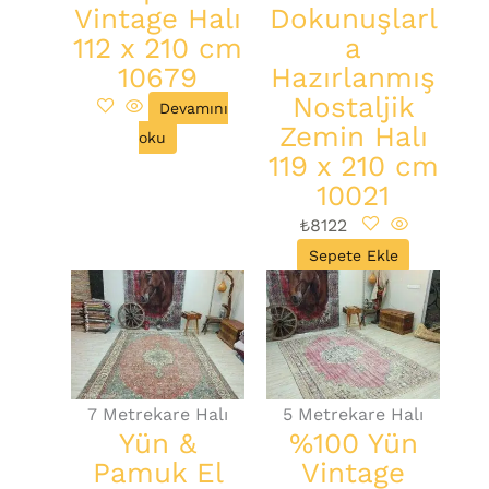
Vintage Halı
Dokunuşlarl
112 x 210 cm
a
10679
Hazırlanmış
Nostaljik
Devamını
Zemin Halı
oku
119 x 210 cm
10021
₺
8122
Sepete Ekle
7 Metrekare Halı
5 Metrekare Halı
Yün &
%100 Yün
Pamuk El
Vintage