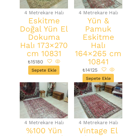
4 Metrekare Halı
4 Metrekare Halı
Eskitme
Yün &
Doğal Yün El
Pamuk
Dokuma
Eskitme
Halı 173×270
Halı
cm 10831
164×265 cm
10841
₺
15180
₺
14125
Sepete Ekle
Sepete Ekle
4 Metrekare Halı
4 Metrekare Halı
%100 Yün
Vintage El