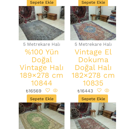
Sepete Ekle
Sepete Ekle
5 Metrekare Halı
5 Metrekare Halı
%100 Yün
Vintage El
Doğal
Dokuma
Vintage Halı
Doğal Halı
189×278 cm
182×278 cm
10844
10835
₺
16569
₺
16443
Sepete Ekle
Sepete Ekle