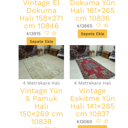
Vintage El
Dokuma Yün
Dokuma
Halı 161×265
Halı 158×271
cm 10836
cm 10846
₺
13865
₺
13915
Sepete Ekle
Sepete Ekle
4 Metrekare Halı
4 Metrekare Halı
Vintage Yün
Vintage
& Pamuk
Eskitme Yün
Halı
Halı 141×285
150×269 cm
cm 10837
10838
₺
13060