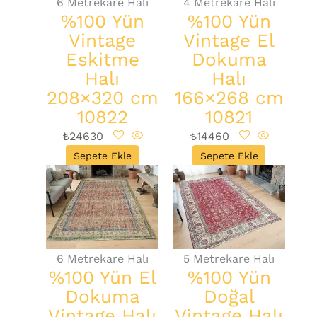
6 Metrekare Halı
4 Metrekare Halı
%100 Yün
%100 Yün
Vintage
Vintage El
Eskitme
Dokuma
Halı
Halı
208×320 cm
166×268 cm
10822
10821
₺
24630
₺
14460
Sepete Ekle
Sepete Ekle
6 Metrekare Halı
5 Metrekare Halı
%100 Yün El
%100 Yün
Dokuma
Doğal
Vintage Halı
Vintage Halı