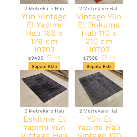
2 Metrekare Halı
2 Metrekare Halı
Yün Vintage
Vintage Yün
El Yapımı
El Dokuma
Halı 166 x
Halı 110 x
176 cm
210 cm
10703
10702
₺
9495
₺
7508
Sepete Ekle
Sepete Ekle
2 Metrekare Halı
2 Metrekare Halı
Eskitme El
Yün El
Yapımı Yün
Yapımı Halı
Vintage Halı
Vintage 120