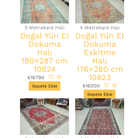
5 Metrekare Halı
4 Metrekare Halı
Doğal Yün El
Doğal Yün El
Dokuma
Dokuma
Halı
Eskitme
180×287 cm
Halı
10824
176×280 cm
10823
₺
16790
₺
16000
Sepete Ekle
Sepete Ekle