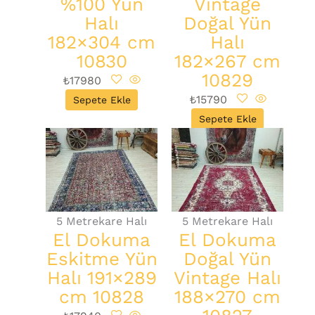
%100 Yün
Vintage
Halı
Doğal Yün
182×304 cm
Halı
10830
182×267 cm
10829
₺
17980
₺
15790
Sepete Ekle
Sepete Ekle
5 Metrekare Halı
5 Metrekare Halı
El Dokuma
El Dokuma
Eskitme Yün
Doğal Yün
Halı 191×289
Vintage Halı
cm 10828
188×270 cm