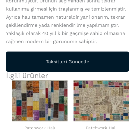
korunmuştur. Ürünün seçiminden sonra tekrar
kullanıma girmesi için traşlanmış ve temizlenmiştir.
Ayrıca halı tamamen natureldir yani onarım, tekrar
şekillendirme yada renklendirilme yapılmamıştır.
Yaklaşık olarak 40 yıllık bir geçmişe sahip olmasına
rağmen modern bir görünüme sahiptir.
Taksitleri Güncelle
İlgili ürünler
Patchwork Halı
Patchwork Halı