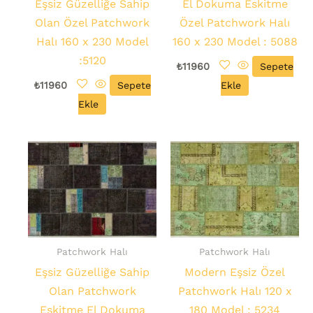
Eşsiz Güzelliğe Sahip
El Dokuma Eskitme
Olan Özel Patchwork
Özel Patchwork Halı
Halı 160 x 230 Model
160 x 230 Model : 5088
:5120
₺
11960
Sepete
₺
11960
Sepete
Ekle
Ekle
Patchwork Halı
Patchwork Halı
Eşsiz Güzelliğe Sahip
Modern Eşsiz Özel
Olan Patchwork
Patchwork Halı 120 x
Eskitme El Dokuma
180 Model : 5234