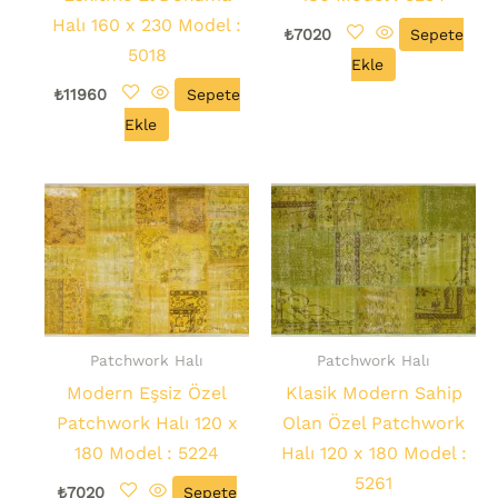
Halı 160 x 230 Model :
₺
7020
Sepete
5018
Ekle
₺
11960
Sepete
Ekle
Patchwork Halı
Patchwork Halı
Modern Eşsiz Özel
Klasik Modern Sahip
Patchwork Halı 120 x
Olan Özel Patchwork
180 Model : 5224
Halı 120 x 180 Model :
5261
₺
7020
Sepete