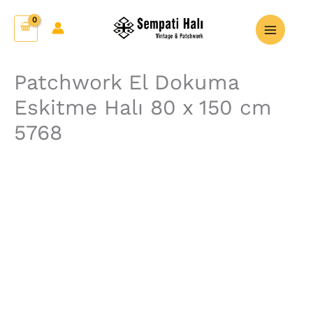
İçeriğe
Patchwork
atla
El
Dokuma
Eskitme
Patchwork El Dokuma
Halı
Eskitme Halı 80 x 150 cm
80
x
5768
150
cm
5768
adet