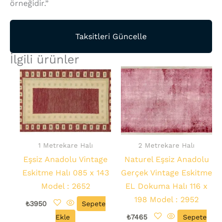
örneğidir.”
Taksitleri Güncelle
İlgili ürünler
1 Metrekare Halı
2 Metrekare Halı
Eşsiz Anadolu Vintage
Naturel Eşsiz Anadolu
Eskitme Halı 085 x 143
Gerçek Vintage Eskitme
Model : 2652
EL Dokuma Halı 116 x
198 Model : 2952
₺
3950
Sepete
Ekle
₺
7465
Sepete