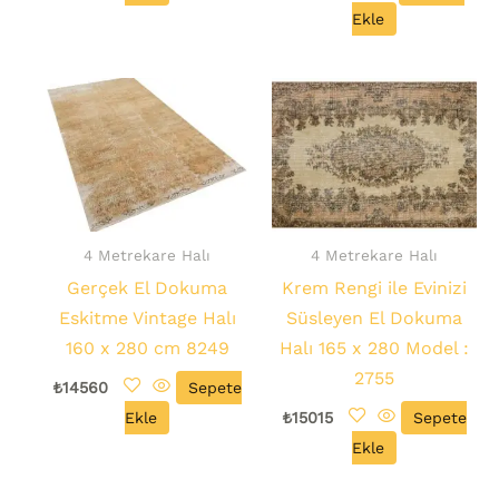
Ekle
4 Metrekare Halı
4 Metrekare Halı
Gerçek El Dokuma
Krem Rengi ile Evinizi
Eskitme Vintage Halı
Süsleyen El Dokuma
160 x 280 cm 8249
Halı 165 x 280 Model :
2755
₺
14560
Sepete
Ekle
₺
15015
Sepete
Ekle