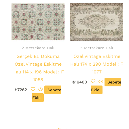
2 Metrekare Halı
5 Metrekare Halı
Gerçek EL Dokuma
Özel Vintage Eskitme
Özel Vintage Eskitme
Halı 174 x 290 Model : F
Halı 114 x 196 Model : F
1077
1058
₺
16400
Sepete
₺
7262
Sepete
Ekle
Ekle