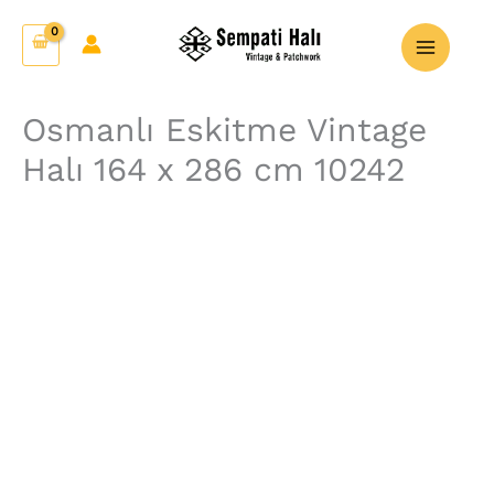
İçeriğe
Osmanlı
atla
Eskitme
Vintage
Halı
Osmanlı Eskitme Vintage
164
Halı 164 x 286 cm 10242
x
286
cm
10242
adet