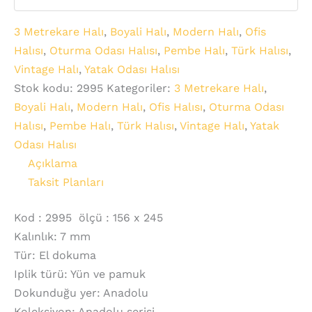
3 Metrekare Halı
,
Boyali Halı
,
Modern Halı
,
Ofis
Halısı
,
Oturma Odası Halısı
,
Pembe Halı
,
Türk Halısı
,
Vintage Halı
,
Yatak Odası Halısı
Stok kodu:
2995
Kategoriler:
3 Metrekare Halı
,
Boyali Halı
,
Modern Halı
,
Ofis Halısı
,
Oturma Odası
Halısı
,
Pembe Halı
,
Türk Halısı
,
Vintage Halı
,
Yatak
Odası Halısı
Açıklama
Taksit Planları
Kod : 2995 ölçü : 156 x 245
Kalınlık: 7 mm
Tür: El dokuma
Iplik türü: Yün ve pamuk
Dokunduğu yer: Anadolu
Koleksiyon: Anadolu serisi