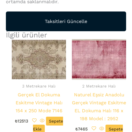
ortamda saklanmalıdır.
Taksitleri Güncelle
İlgili ürünler
3 Metrekare Halı
2 Metrekare Halı
Gerçek El Dokuma
Naturel Eşsiz Anadolu
Eskitme Vintage Halı
Gerçek Vintage Eskitme
154 x 250 Mode 7146
EL Dokuma Halı 116 x
198 Model : 2952
₺
12513
Sepete
Ekle
₺
7465
Sepete