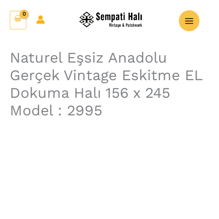
İçeriğe
Naturel
atla
Eşsiz
Anadolu
Gerçek
Naturel Eşsiz Anadolu
Vintage
Gerçek Vintage Eskitme EL
Eskitme
EL
Dokuma Halı 156 x 245
Dokuma
Model : 2995
Halı
156
x
245
Model
:
2995
adet