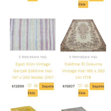
Ekle
3 Metrekare Halı
4 Metrekare Halı
Eşsiz Klim Vintage
Eskitme El Dokuma
Gerçek Eskitme Halı
Vintage Halı 166 x 293
147 x 250 Model :2107
cm 1778
₺
12899
Sepete
₺
15807
Sepete
Ekle
Ekle