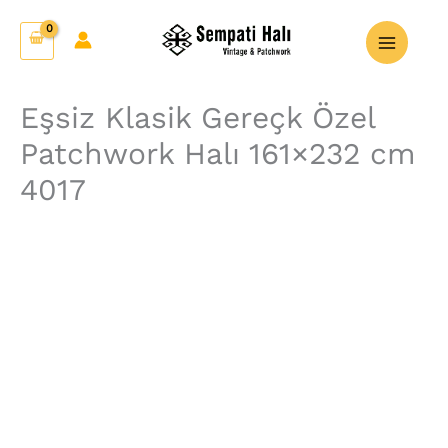
İçeriğe
Eşsiz
atla
Klasik
Gereçk
Özel
Eşsiz Klasik Gereçk Özel
Patchwork
Patchwork Halı 161×232 cm
Halı
161x232
4017
cm
4017
adet