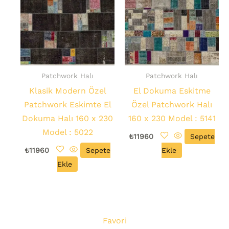
Patchwork Halı
Patchwork Halı
Klasik Modern Özel
El Dokuma Eskitme
Patchwork Eskimte El
Özel Patchwork Halı
Dokuma Halı 160 x 230
160 x 230 Model : 5141
Model : 5022
₺
11960
Sepete
₺
11960
Sepete
Ekle
Ekle
Favori