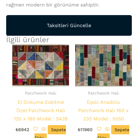
rağmen modern bir görünüme sahiptir.
Taksitleri Güncelle
İlgili ürünler
Patchwork Halı
Patchwork Halı
El Dokuma Eskitme
Eşsiz Anadolu
Özel Patchwork Halı
Patchwork Halı 160 x
120 x 180 Model : 5439
230 Model : 5050
₺
6942
Sepete
₺
11960
Sepete