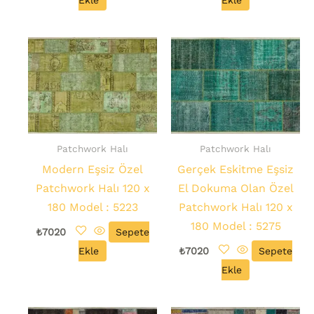
Ekle
Ekle
Patchwork Halı
Patchwork Halı
Modern Eşsiz Özel
Gerçek Eskitme Eşsiz
Patchwork Halı 120 x
El Dokuma Olan Özel
180 Model : 5223
Patchwork Halı 120 x
180 Model : 5275
₺
7020
Sepete
Ekle
₺
7020
Sepete
Ekle