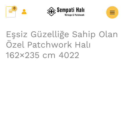
İçeriğe
Eşsiz
atla
Güzelliğe
Sahip
Olan
Eşsiz Güzelliğe Sahip Olan
Özel
Özel Patchwork Halı
Patchwork
Halı
162×235 cm 4022
162x235
cm
4022
adet