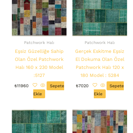
Patchwork Halı
Patchwork Halı
Eşsiz Güzelliğe Sahip
Gerçek Eskitme Eşsiz
Olan Özel Patchwork
El Dokuma Olan Özel
Halı 160 x 230 Model
Patchwork Halı 120 x
:5127
180 Model : 5284
₺
11960
Sepete
₺
7020
Sepete
Ekle
Ekle