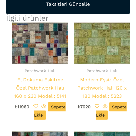
Taksitleri Güncelle
İlgili ürünler
Patchwork Halı
Patchwork Halı
El Dokuma Eskitme
Modern Eşsiz Özel
Özel Patchwork Halı
Patchwork Halı 120 x
160 x 230 Model : 5141
180 Model : 5223
₺
11960
Sepete
₺
7020
Sepete
Ekle
Ekle