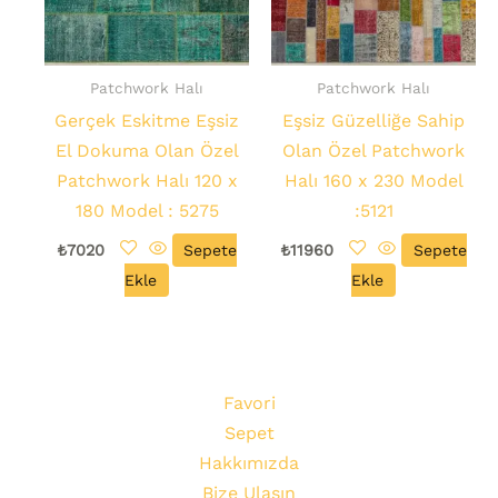
Patchwork Halı
Patchwork Halı
Gerçek Eskitme Eşsiz
Eşsiz Güzelliğe Sahip
El Dokuma Olan Özel
Olan Özel Patchwork
Patchwork Halı 120 x
Halı 160 x 230 Model
180 Model : 5275
:5121
₺
7020
Sepete
₺
11960
Sepete
Ekle
Ekle
Favori
Sepet
Hakkımızda
Bize Ulaşın