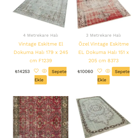
4 Metrekare Halı
3 Metrekare Halı
Vintage Eskitme El
Özel Vintage Eskitme
Dokuma Halı 179 x 245
EL Dokuma Halı 151 x
cm F1239
205 cm 8373
₺
14253
Sepete
₺
10060
Sepete
Ekle
Ekle