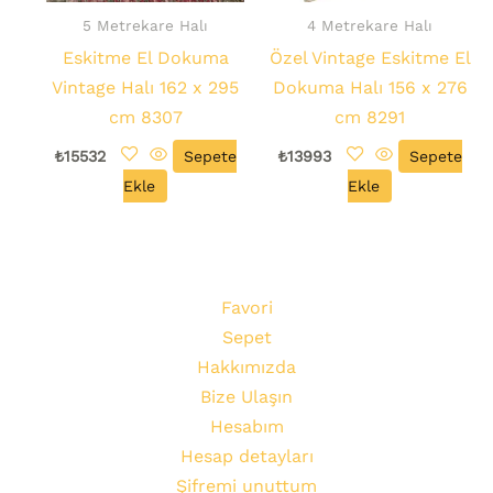
5 Metrekare Halı
4 Metrekare Halı
Eskitme El Dokuma
Özel Vintage Eskitme El
Vintage Halı 162 x 295
Dokuma Halı 156 x 276
cm 8307
cm 8291
₺
15532
Sepete
₺
13993
Sepete
Ekle
Ekle
Favori
Sepet
Hakkımızda
Bize Ulaşın
Hesabım
Hesap detayları
Şifremi unuttum