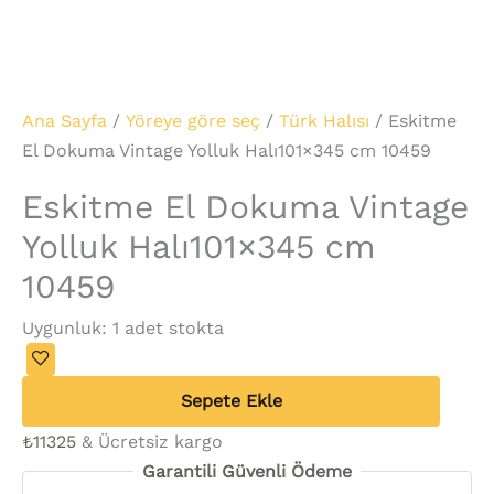
Ana Sayfa
/
Yöreye göre seç
/
Türk Halısı
/ Eskitme
El Dokuma Vintage Yolluk Halı101×345 cm 10459
Eskitme El Dokuma Vintage
Yolluk Halı101×345 cm
10459
Uygunluk:
1 adet stokta
Sepete Ekle
₺
11325
& Ücretsiz kargo
Garantili Güvenli Ödeme