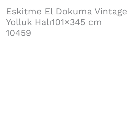
Eskitme El Dokuma Vintage
İçeriğe
Eskitme
atla
El
Yolluk Halı101×345 cm
Dokuma
10459
Vintage
Yolluk
Halı101x345
cm
10459
adet