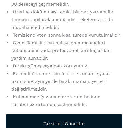
30 dereceyi geçmemelidir.
Üzerine dökülen sıvı, emici bir bez yardımı ile
tampon yapılarak alınmalıdır. Lekelere anında
müdahale edilmelidir.
Temizlendikten sonra kısa sürede kurutulmalıdır.
Genel Temizlik için halı yıkama makineleri
kullanılabilir yada profesyonel kuruluşlardan
yardım alınabilir.
Direkt güneş ışığından koruyunuz.
Ezilmeli önlemek için üzerine konan eşyalar
uzun süre aynı yerde bırakılmamalı, yerleri
değiştirilmelidir.
Kullanılmadığı zamanlarda rulo halinde
rutubetsiz ortamda saklanmalıdır.
Taksitleri Güncelle