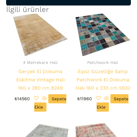
İlgili ürünler
4 Metrekare Halı
Patchwork Halı
Gerçek El Dokuma
Eşsiz Güzelliğe Sahip
Eskitme Vintage Halı
Patchwork El Dokuma
160 x 280 cm 8249
Halı 160 x 230 cm 5932
₺
14560
Sepete
₺
11960
Sepete
Ekle
Ekle