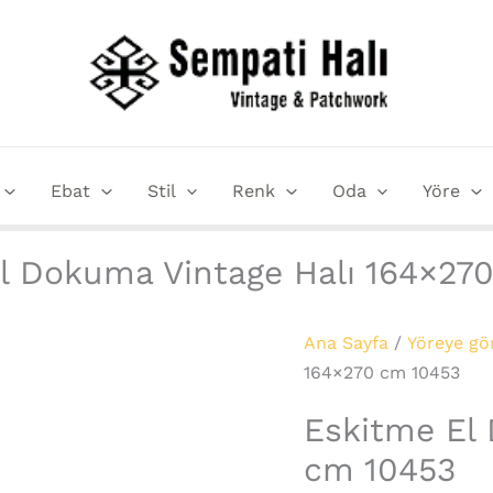
Eskitme
El
Dokuma
Vintage
Halı
164x270
Ebat
Stil
Renk
Oda
Yöre
cm
10453
adet
l Dokuma Vintage Halı 164×27
Ana Sayfa
/
Yöreye gö
164×270 cm 10453
Eskitme El
cm 10453