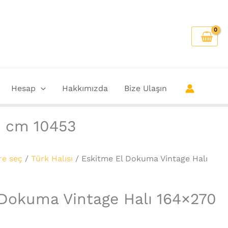
Hesap
Hakkımızda
Bize Ulaşın
0 cm 10453
re seç
/
Türk Halısı
/ Eskitme El Dokuma Vintage Halı
 Dokuma Vintage Halı 164×270