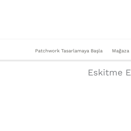
İçeriğe
atla
Patchwork Tasarlamaya Başla
Mağaza
Eskitme E