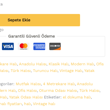
ta
Sepete Ekle
go
Garantili Güvenli Ödeme
kare Halı
,
Anadolu Halısı
,
Klasik Halı
,
Modern Halı
,
Ofis
alısı
,
Türk Halısı
,
Turuncu Halı
,
Vintage Halı
,
Yatak
goriler:
Mutfak Halısı
,
4 Metrekare Halı
,
Anadolu
ern Halı
,
Ofis Halısı
,
Oturma Odası Halısı
,
Türk Halısı
,
Halı
,
Yatak Odası Halısı
Etiketler:
el dokuma halı
,
alı fiyatları
,
halı
,
Vintage halı