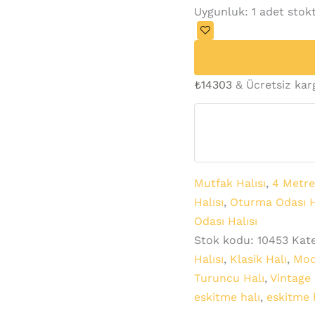
Uygunluk:
1 adet stok
₺
14303
& Ücretsiz kar
Mutfak Halısı
,
4 Metre
Halısı
,
Oturma Odası H
Odası Halısı
Stok kodu:
10453
Kate
Halısı
,
Klasik Halı
,
Mod
Turuncu Halı
,
Vintage 
eskitme halı
,
eskitme h