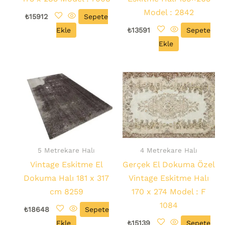
Model : 2842
₺
15912
Sepete
Ekle
₺
13591
Sepete
Ekle
5 Metrekare Halı
4 Metrekare Halı
Vintage Eskitme El
Gerçek El Dokuma Özel
Dokuma Halı 181 x 317
Vintage Eskitme Halı
cm 8259
170 x 274 Model : F
1084
₺
18648
Sepete
Ekle
₺
15139
Sepete