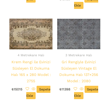
Ekle
4 Metrekare Halı
3 Metrekare Halı
Krem Rengi ile Evinizi
Gri Rengiyle Evinizi
Süsleyen El Dokuma
Süsleyen Vintage El
Halı 165 x 280 Model :
Dokuma Halı 137×256
2755
Model : 2080
₺
15015
Sepete
₺
11398
Sepete
Ekle
Ekle