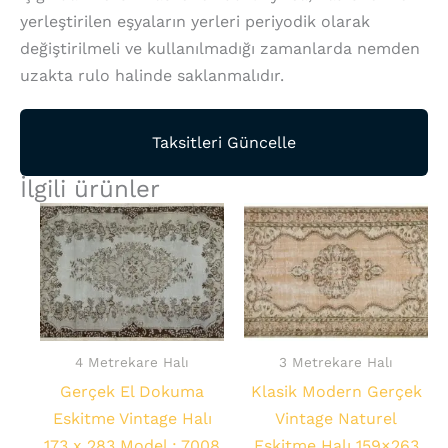
yerleştirilen eşyaların yerleri periyodik olarak
değiştirilmeli ve kullanılmadığı zamanlarda nemden
uzakta rulo halinde saklanmalıdır.
Taksitleri Güncelle
İlgili ürünler
4 Metrekare Halı
3 Metrekare Halı
Gerçek El Dokuma
Klasik Modern Gerçek
Eskitme Vintage Halı
Vintage Naturel
173 x 283 Model : 7008
Eskitme Halı 159×263