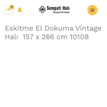
İçeriğe
Eskitme
atla
El
Dokuma
Vintage
Eskitme El Dokuma Vintage
Halı
Halı 157 x 266 cm 10108
157
x
266
cm
10108
adet