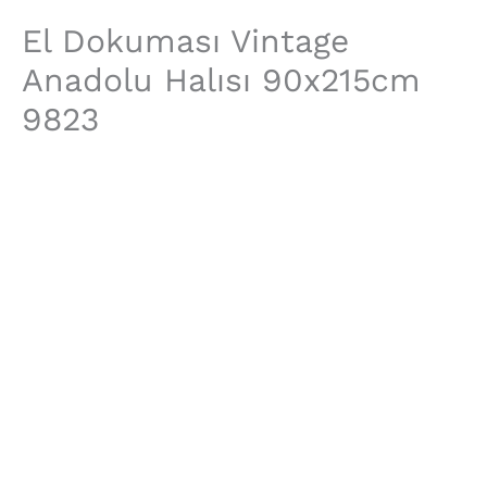
El Dokuması Vintage
İçeriğe
El
atla
Dokuması
Anadolu Halısı 90x215cm
Vintage
9823
Anadolu
Halısı
90x215cm
9823
adet