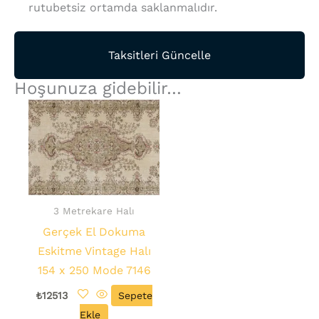
rutubetsiz ortamda saklanmalıdır.
Taksitleri Güncelle
Hoşunuza gidebilir…
3 Metrekare Halı
Gerçek El Dokuma
Eskitme Vintage Halı
154 x 250 Mode 7146
₺
12513
Sepete
Ekle