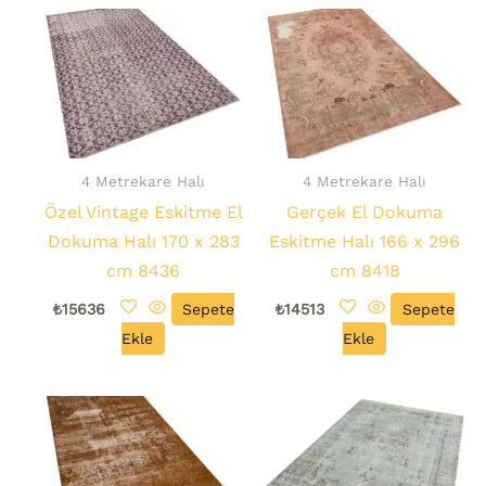
4 Metrekare Halı
4 Metrekare Halı
Özel Vintage Eskitme El
Gerçek El Dokuma
Dokuma Halı 170 x 283
Eskitme Halı 166 x 296
cm 8436
cm 8418
₺
15636
Sepete
₺
14513
Sepete
Ekle
Ekle