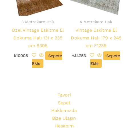
3 Metrekare Halı
4 Metrekare Halı
Özel Vintage Eskitme El
Vintage Eskitme El
Dokuma Halı 131 x 235
Dokuma Halı 179 x 245
cm 8395
cm F1239
₺
10005
Sepete
₺
14253
Sepete
Ekle
Ekle
Favori
Sepet
Hakkımızda
Bize Ulaşın
Hesabım