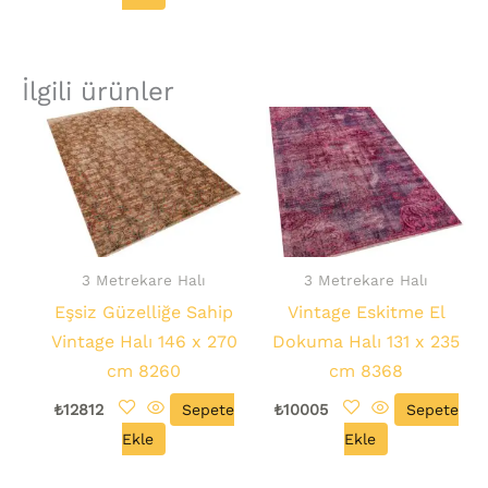
İlgili ürünler
3 Metrekare Halı
3 Metrekare Halı
Eşsiz Güzelliğe Sahip
Vintage Eskitme El
Vintage Halı 146 x 270
Dokuma Halı 131 x 235
cm 8260
cm 8368
₺
12812
Sepete
₺
10005
Sepete
Ekle
Ekle