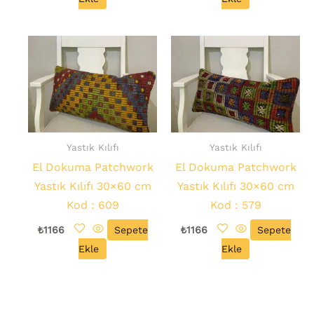
Yastık Kılıfı
Yastık Kılıfı
El Dokuma Patchwork
El Dokuma Patchwork
Yastık Kılıfı 30×60 cm
Yastık Kılıfı 30×60 cm
Kod : 609
Kod : 579
₺
1166
Sepete
₺
1166
Sepete
Ekle
Ekle