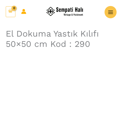
İçeriğe
El
atla
Dokuma
Yastık
Kılıfı
El Dokuma Yastık Kılıfı
50x50
50×50 cm Kod : 290
cm
Kod
:
290
adet