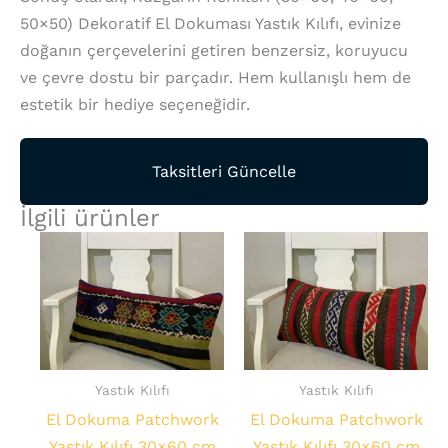
50×50) Dekoratif El Dokuması Yastık Kılıfı, evinize
doğanın çerçevelerini getiren benzersiz, koruyucu
ve çevre dostu bir parçadır. Hem kullanışlı hem de
estetik bir hediye seçeneğidir.
Taksitleri Güncelle
İlgili ürünler
Yastık Kılıfı
Yastık Kılıfı
El Dokuma Patchwork
El Dokuma Patchwork
Yastık Kılıfı 30×60 cm
Yastık Kılıfı 30×60 cm