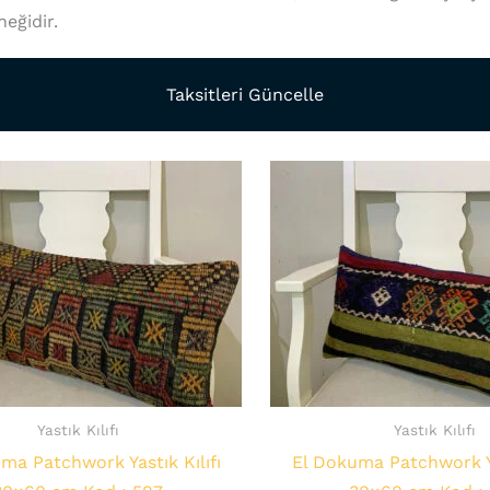
eğidir.
Taksitleri Güncelle
Yastık Kılıfı
Yastık Kılıfı
ma Patchwork Yastık Kılıfı
El Dokuma Patchwork Ya