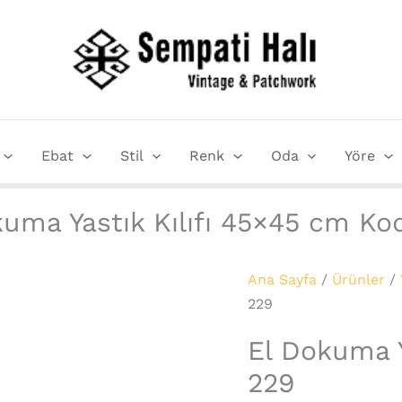
El
Dokuma
Yastık
Kılıfı
45x45
cm
Ebat
Stil
Renk
Oda
Yöre
Kod
:
229
uma Yastık Kılıfı 45×45 cm Ko
adet
Ana Sayfa
/
Ürünler
/
229
El Dokuma Y
229