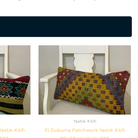
Yastık Kılıfı
stık Kılıfı
El Dokuma Patchwork Yastık Kılıfı