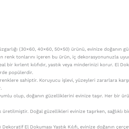
zgarlığı (30×60, 40×60, 50×50) ürünü, evinize doğanın güze
n renk tonlarını içeren bu ürün, iç dekorasyonunuzla uyu
 bir kırlent kılıfıdır, yastık veya minderinizi korur. El Do
rde popülerdir.
klı renklere sahiptir. Koruyucu işlevi, yüzeyleri zararlara ka
.
uyumlu olup, doğanın güzelliklerini evinize taşır. Her bir 
retilmiştir. Doğal güzellikleri evinize taşırken, sağlıklı 
ekoratif El Dokuması Yastık Kılıfı, evinize doğanın çerçe