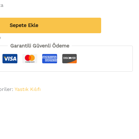
ta
Sepete Ekle
o
Garantili Güvenli Ödeme
riler:
Yastık Kılıfı