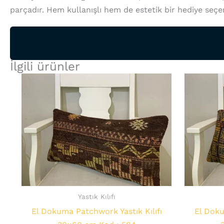
parçadır. Hem kullanışlı hem de estetik bir hediye seçen
İlgili ürünler
Yastık Kılıfı
El Dokuma Patchwork Yastık Kılıfı
El Doku