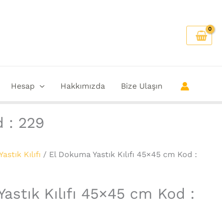
Hesap
Hakkımızda
Bize Ulaşın
d : 229
Yastık Kılıfı
/ El Dokuma Yastık Kılıfı 45×45 cm Kod :
astık Kılıfı 45×45 cm Kod :