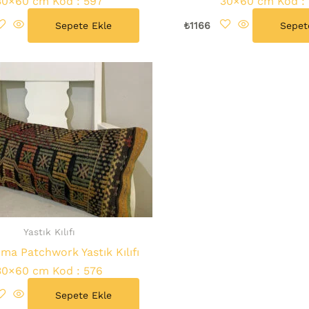
30×60 cm Kod : 597
30×60 cm Kod :
Sepete Ekle
₺
1166
Sepet
Yastık Kılıfı
ma Patchwork Yastık Kılıfı
30×60 cm Kod : 576
Sepete Ekle