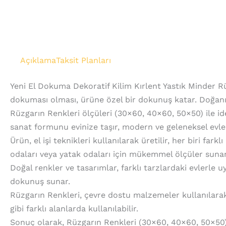
Açıklama
Taksit Planları
Yeni El Dokuma Dekoratif Kilim Kırlent Yastık Minder Rü
dokuması olması, ürüne özel bir dokunuş katar. Doğanı
Rüzgarın Renkleri ölçüleri (30×60, 40×60, 50×50) ile ideal
sanat formunu evinize taşır, modern ve geleneksel evle
Ürün, el işi teknikleri kullanılarak üretilir, her biri far
odaları veya yatak odaları için mükemmel ölçüler sunar
Doğal renkler ve tasarımlar, farklı tarzlardaki evlerle 
dokunuş sunar.
Rüzgarın Renkleri, çevre dostu malzemeler kullanılarak ü
gibi farklı alanlarda kullanılabilir.
Sonuç olarak, Rüzgarın Renkleri (30×60, 40×60, 50×50) D