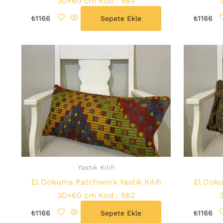
30×60 cm Kod : 584
₺
1166
Sepete Ekle
₺
1166
Yastık Kılıfı
El Dokuma Patchwork Yastık Kılıfı
El Doku
30×60 cm Kod : 562
₺
1166
Sepete Ekle
₺
1166