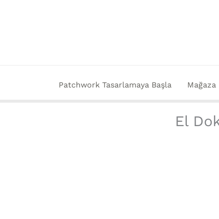
İçeriğe
atla
Patchwork Tasarlamaya Başla
Mağaza
El Dok