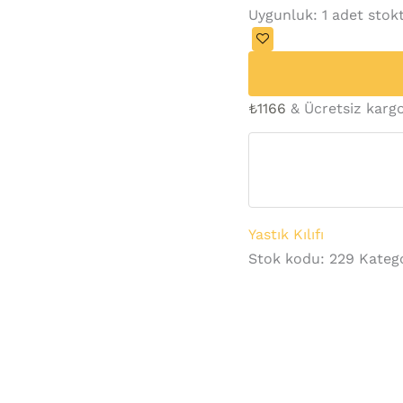
Uygunluk:
1 adet stok
₺
1166
& Ücretsiz karg
Yastık Kılıfı
Stok kodu:
229
Katego