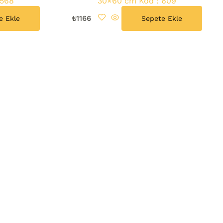
 568
30×60 cm Kod : 609
e Ekle
₺
1166
Sepete Ekle