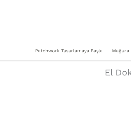
İçeriğe
atla
Patchwork Tasarlamaya Başla
Mağaza
El Dok