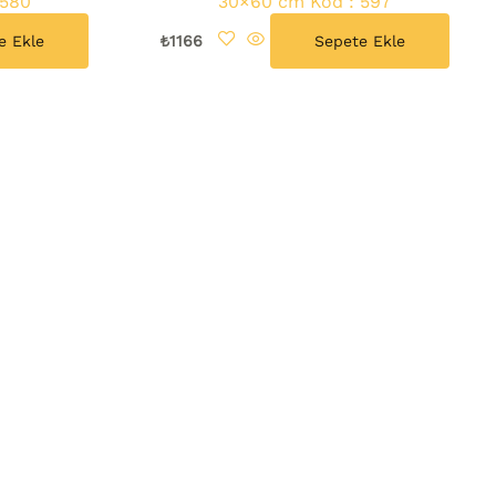
 580
30×60 cm Kod : 597
e Ekle
₺
1166
Sepete Ekle