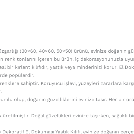
zgarlığı (30×60, 40×60, 50×50) ürünü, evinize doğanın güze
n renk tonlarını içeren bu ürün, iç dekorasyonunuzla uyu
 bir kırlent kılıfıdır, yastık veya minderinizi korur. El Do
rde popülerdir.
klı renklere sahiptir. Koruyucu işlevi, yüzeyleri zararlara ka
.
uyumlu olup, doğanın güzelliklerini evinize taşır. Her bir 
retilmiştir. Doğal güzellikleri evinize taşırken, sağlıklı 
ekoratif El Dokuması Yastık Kılıfı, evinize doğanın çerçe