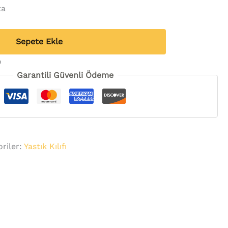
ta
Sepete Ekle
o
Garantili Güvenli Ödeme
riler:
Yastık Kılıfı