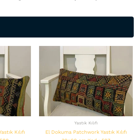
Yastık Kılıfı
stık Kılıfı
El Dokuma Patchwork Yastık Kılıfı