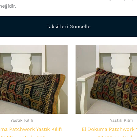
eğidir.
Taksitleri Güncelle
Yastık Kılıfı
Yastık Kılıfı
ma Patchwork Yastık Kılıfı
El Dokuma Patchwork Ya