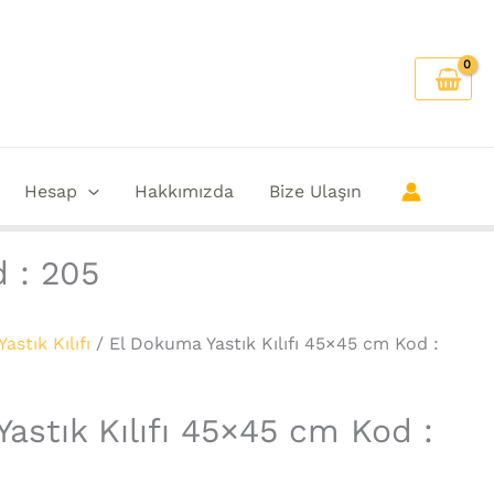
Hesap
Hakkımızda
Bize Ulaşın
d : 205
Yastık Kılıfı
/ El Dokuma Yastık Kılıfı 45×45 cm Kod :
astık Kılıfı 45×45 cm Kod :