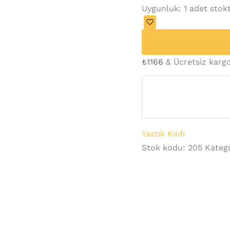
Uygunluk:
1 adet stok
₺
1166
& Ücretsiz karg
Yastık Kılıfı
Stok kodu:
205
Katego