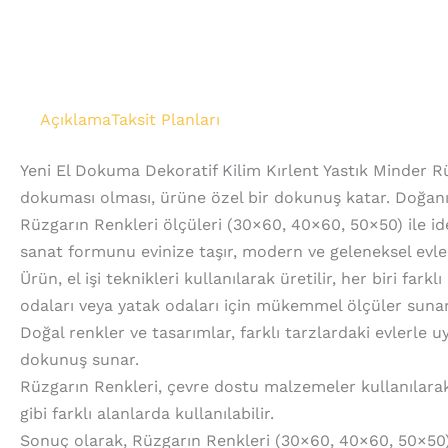
Açıklama
Taksit Planları
Yeni El Dokuma Dekoratif Kilim Kırlent Yastık Minder Rü
dokuması olması, ürüne özel bir dokunuş katar. Doğanı
Rüzgarın Renkleri ölçüleri (30×60, 40×60, 50×50) ile ideal
sanat formunu evinize taşır, modern ve geleneksel evle
Ürün, el işi teknikleri kullanılarak üretilir, her biri far
odaları veya yatak odaları için mükemmel ölçüler sunar
Doğal renkler ve tasarımlar, farklı tarzlardaki evlerle 
dokunuş sunar.
Rüzgarın Renkleri, çevre dostu malzemeler kullanılarak ü
gibi farklı alanlarda kullanılabilir.
Sonuç olarak, Rüzgarın Renkleri (30×60, 40×60, 50×50) D