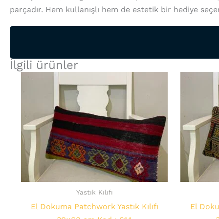
parçadır. Hem kullanışlı hem de estetik bir hediye seçen
İlgili ürünler
Yastık Kılıfı
El Dokuma Patchwork Yastık Kılıfı
El Doku