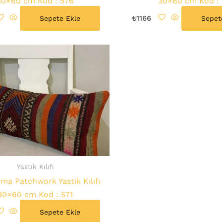
30×60 cm Kod : 576
30×60 cm Kod :
Sepete Ekle
₺
1166
Sepet
Yastık Kılıfı
ma Patchwork Yastık Kılıfı
30×60 cm Kod : 571
Sepete Ekle