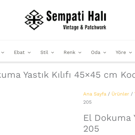
El
Dokuma
Yastık
Kılıfı
45x45
cm
Ebat
Stil
Renk
Oda
Yöre
Kod
:
205
uma Yastık Kılıfı 45×45 cm Ko
adet
Ana Sayfa
/
Ürünler
/
205
El Dokuma Y
205