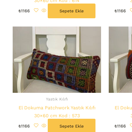
30×60 cm Kod : 614
₺
1166
Sepete Ekle
₺
1166
Yastık Kılıfı
El Dokuma Patchwork Yastık Kılıfı
El Doku
30×60 cm Kod : 573
₺
1166
Sepete Ekle
₺
1166