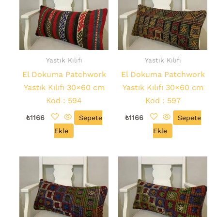
Yastık Kılıfı
Yastık Kılıfı
El Dokuma Patchwork
El Dokuma Patchwork
Yastık Kılıfı 30×60 cm
Yastık Kılıfı 30×60 cm
Kod : 594
Kod : 597
₺
1166
Sepete
₺
1166
Sepete
Ekle
Ekle