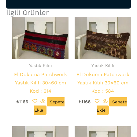
İlgili ürünler
Yastık Kılıfı
Yastık Kılıfı
El Dokuma Patchwork
El Dokuma Patchwork
Yastık Kılıfı 30×60 cm
Yastık Kılıfı 30×60 cm
Kod : 614
Kod : 584
₺
1166
Sepete
₺
1166
Sepete
Ekle
Ekle