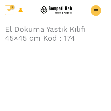
İçeriğe
El
atla
Dokuma
Yastık
Kılıfı
El Dokuma Yastık Kılıfı
45x45
45×45 cm Kod : 174
cm
Kod
:
174
adet