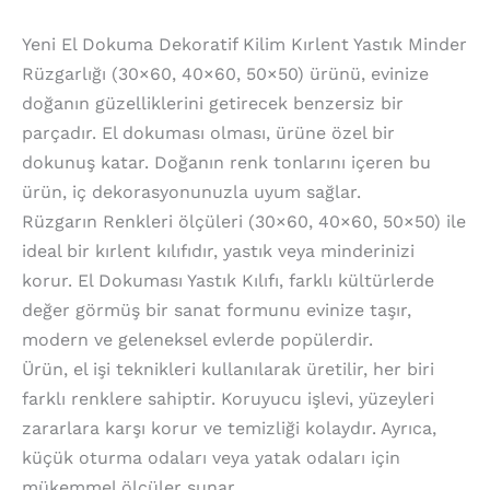
Yeni El Dokuma Dekoratif Kilim Kırlent Yastık Minder
Rüzgarlığı (30×60, 40×60, 50×50) ürünü, evinize
doğanın güzelliklerini getirecek benzersiz bir
parçadır. El dokuması olması, ürüne özel bir
dokunuş katar. Doğanın renk tonlarını içeren bu
ürün, iç dekorasyonunuzla uyum sağlar.
Rüzgarın Renkleri ölçüleri (30×60, 40×60, 50×50) ile
ideal bir kırlent kılıfıdır, yastık veya minderinizi
korur. El Dokuması Yastık Kılıfı, farklı kültürlerde
değer görmüş bir sanat formunu evinize taşır,
modern ve geleneksel evlerde popülerdir.
Ürün, el işi teknikleri kullanılarak üretilir, her biri
farklı renklere sahiptir. Koruyucu işlevi, yüzeyleri
zararlara karşı korur ve temizliği kolaydır. Ayrıca,
küçük oturma odaları veya yatak odaları için
mükemmel ölçüler sunar.