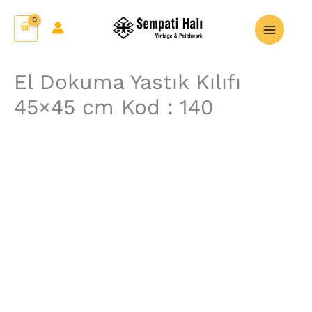
İçeriğe
El
atla
Dokuma
Yastık
Kılıfı
El Dokuma Yastık Kılıfı
45x45
45×45 cm Kod : 140
cm
Kod
:
140
adet