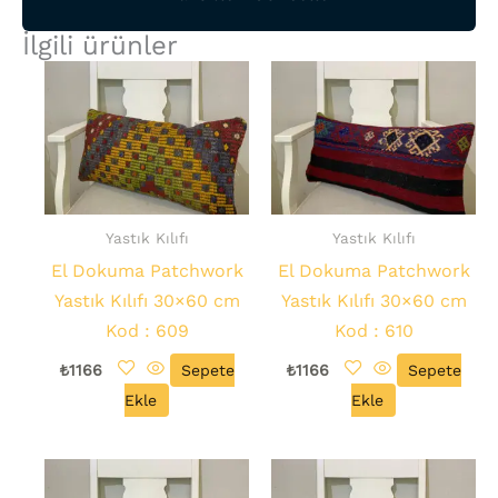
İlgili ürünler
Yastık Kılıfı
Yastık Kılıfı
El Dokuma Patchwork
El Dokuma Patchwork
Yastık Kılıfı 30×60 cm
Yastık Kılıfı 30×60 cm
Kod : 609
Kod : 610
₺
1166
Sepete
₺
1166
Sepete
Ekle
Ekle