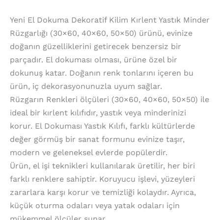
Yeni El Dokuma Dekoratif Kilim Kırlent Yastık Minder
Rüzgarlığı (30×60, 40×60, 50×50) ürünü, evinize
doğanın güzelliklerini getirecek benzersiz bir
parçadır. El dokuması olması, ürüne özel bir
dokunuş katar. Doğanın renk tonlarını içeren bu
ürün, iç dekorasyonunuzla uyum sağlar.
Rüzgarın Renkleri ölçüleri (30×60, 40×60, 50×50) ile
ideal bir kırlent kılıfıdır, yastık veya minderinizi
korur. El Dokuması Yastık Kılıfı, farklı kültürlerde
değer görmüş bir sanat formunu evinize taşır,
modern ve geleneksel evlerde popülerdir.
Ürün, el işi teknikleri kullanılarak üretilir, her biri
farklı renklere sahiptir. Koruyucu işlevi, yüzeyleri
zararlara karşı korur ve temizliği kolaydır. Ayrıca,
küçük oturma odaları veya yatak odaları için
mükemmel ölçüler sunar.