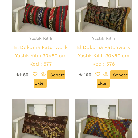
Yastık Kılıfı
Yastık Kılıfı
El Dokuma Patchwork
El Dokuma Patchwork
Yastık Kılıfı 30×60 cm
Yastık Kılıfı 30×60 cm
Kod : 577
Kod : 576
₺
1166
Sepete
₺
1166
Sepete
Ekle
Ekle