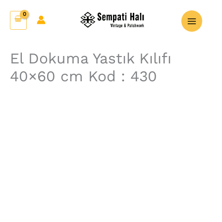
İçeriğe
El
atla
Dokuma
Yastık
Kılıfı
El Dokuma Yastık Kılıfı
40x60
40×60 cm Kod : 430
cm
Kod
:
430
adet