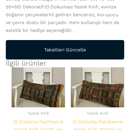
50×50) Dekoratif El Dokuması Yastık Kılıfı, evinize
doğanın çerçevelerini getiren benzersiz, koruyucu
ve çevre dostu bir parçadır. Hem kullanışlı hem de
estetik bir hediye seçeneğidir.
Taksitleri Güncelle
İlgili ürünler
Yastık Kılıfı
Yastık Kılıfı
El Dokuma Patchwork
El Dokuma Patchwork
Yastık Kılıfı 30×60 cm
Yastık Kılıfı 30×60 cm