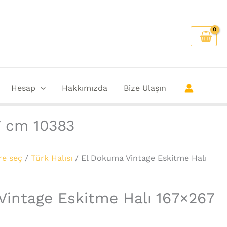
Hesap
Hakkımızda
Bize Ulaşın
7 cm 10383
re seç
/
Türk Halısı
/ El Dokuma Vintage Eskitme Halı
Vintage Eskitme Halı 167×267