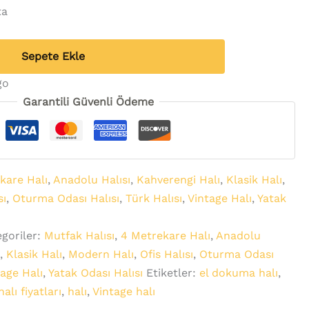
ta
Sepete Ekle
go
Garantili Güvenli Ödeme
kare Halı
,
Anadolu Halısı
,
Kahverengi Halı
,
Klasik Halı
,
sı
,
Oturma Odası Halısı
,
Türk Halısı
,
Vintage Halı
,
Yatak
goriler:
Mutfak Halısı
,
4 Metrekare Halı
,
Anadolu
ı
,
Klasik Halı
,
Modern Halı
,
Ofis Halısı
,
Oturma Odası
tage Halı
,
Yatak Odası Halısı
Etiketler:
el dokuma halı
,
alı fiyatları
,
halı
,
Vintage halı