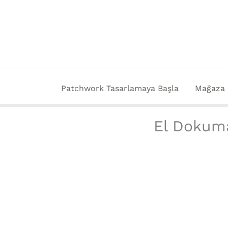
İçeriğe
atla
Patchwork Tasarlamaya Başla
Mağaza
El Dokuma