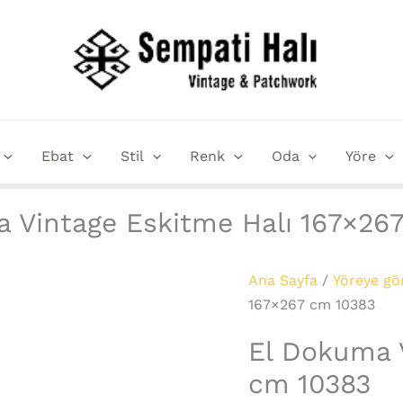
El
Dokuma
Vintage
Eskitme
Halı
167x267
Ebat
Stil
Renk
Oda
Yöre
cm
10383
adet
 Vintage Eskitme Halı 167×26
Ana Sayfa
/
Yöreye gö
167×267 cm 10383
El Dokuma 
cm 10383