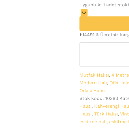
Uygunluk:
1 adet stok
₺
14491
& Ücretsiz kar
Mutfak Halısı
,
4 Metre
Modern Halı
,
Ofis Halı
Odası Halısı
Stok kodu:
10383
Kate
Halısı
,
Kahverengi Hal
Halısı
,
Türk Halısı
,
Vin
eskitme halı
,
eskitme h