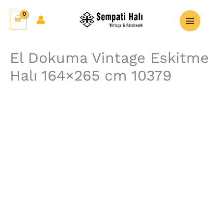
İçeriğe
El
atla
Dokuma
Vintage
Eskitme
El Dokuma Vintage Eskitme
Halı
Halı 164×265 cm 10379
164x265
cm
10379
adet