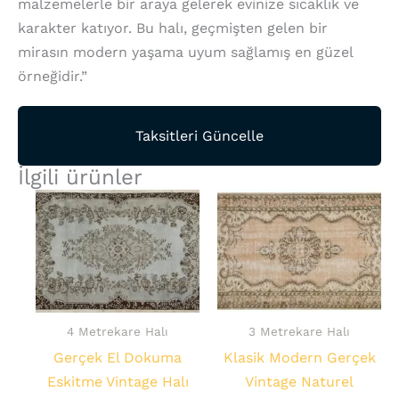
malzemelerle bir araya gelerek evinize sıcaklık ve
karakter katıyor. Bu halı, geçmişten gelen bir
mirasın modern yaşama uyum sağlamış en güzel
örneğidir.”
Taksitleri Güncelle
İlgili ürünler
4 Metrekare Halı
3 Metrekare Halı
Gerçek El Dokuma
Klasik Modern Gerçek
Eskitme Vintage Halı
Vintage Naturel