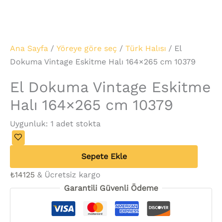
Ana Sayfa
/
Yöreye göre seç
/
Türk Halısı
/ El
Dokuma Vintage Eskitme Halı 164×265 cm 10379
El Dokuma Vintage Eskitme
Halı 164×265 cm 10379
Uygunluk:
1 adet stokta
Sepete Ekle
₺
14125
& Ücretsiz kargo
Garantili Güvenli Ödeme