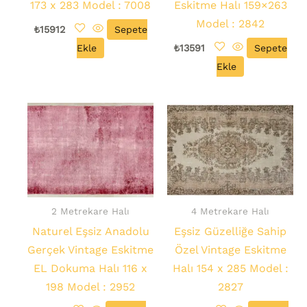
173 x 283 Model : 7008
Eskitme Halı 159×263
Model : 2842
₺
15912
Sepete
Ekle
₺
13591
Sepete
Ekle
2 Metrekare Halı
4 Metrekare Halı
Naturel Eşsiz Anadolu
Eşsiz Güzelliğe Sahip
Gerçek Vintage Eskitme
Özel Vintage Eskitme
EL Dokuma Halı 116 x
Halı 154 x 285 Model :
198 Model : 2952
2827