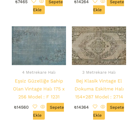
₺
7465
Sepete
₺
14264
Sepete
Ekle
Ekle
4 Metrekare Halı
3 Metrekare Halı
Eşsiz Güzelliğe Sahip
Bej Klasik Vintage El
Olan Vintage Halı 175 x
Dokuma Eskitme Halı
256 Model : F 1231
154×287 Model : 2714
₺
14560
Sepete
₺
14364
Sepete
Ekle
Ekle