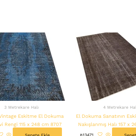
3 Metrekare Halı
4 Metrekare Hal
Vintage Eskitme El Dokuma
El Dokuma Sanatının Eski
vi Rengi 115 x 248 cm 8707
Nakışlanmış Halı 157 x 
Sepete Ekle
₺
13471
Sepet