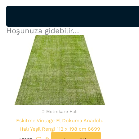
Hoşunuza gidebilir…
2 Metrekare Halı
Eskitme Vintage El Dokuma Anadolu
Halı Yeşil Rengi 112 x 198 cm 8699