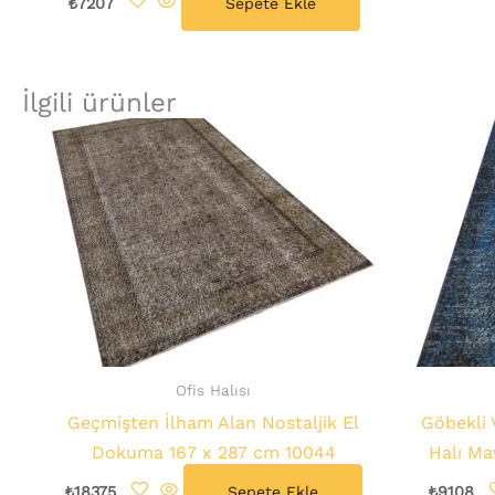
₺
7207
Sepete Ekle
İlgili ürünler
Ofis Halısı
Geçmişten İlham Alan Nostaljik El
Göbekli 
Dokuma 167 x 287 cm 10044
Halı Ma
₺
18375
Sepete Ekle
₺
9108