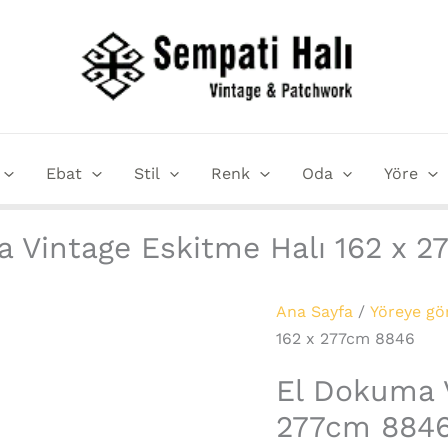
El
Dokuma
Vintage
Eskitme
Halı
162
Ebat
Stil
Renk
Oda
Yöre
x
277cm
8846
 Vintage Eskitme Halı 162 x 
adet
Ana Sayfa
/
Yöreye gö
162 x 277cm 8846
El Dokuma V
277cm 884