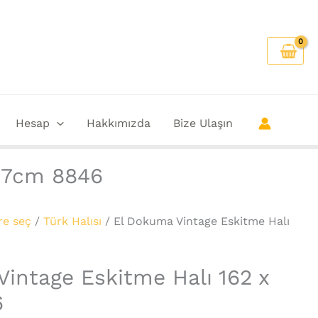
Hesap
Hakkımızda
Bize Ulaşın
277cm 8846
re seç
/
Türk Halısı
/ El Dokuma Vintage Eskitme Halı
intage Eskitme Halı 162 x
6