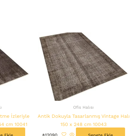
ı
Ofis Halısı
tme İzleriyle
Antik Dokuyla Tasarlanmış Vintage Halı
264 cm 10041
150 x 248 cm 10043
e Ekle
₺
12090
Sepete Ekle