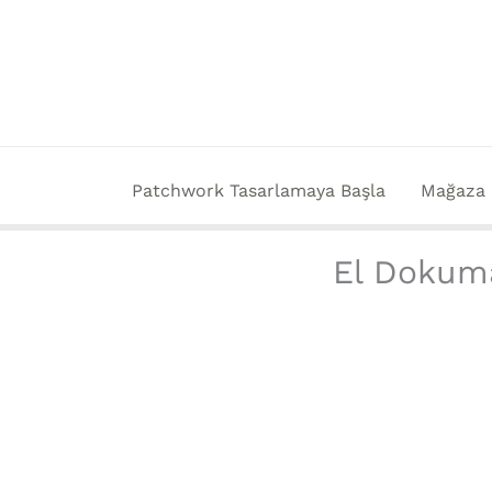
İçeriğe
atla
Patchwork Tasarlamaya Başla
Mağaza
El Dokuma