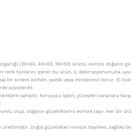
zgarlığı (30×60, 40×60, 50×50) ürünü, evinize doğanın güze
n renk tonlarını içeren bu ürün, iç dekorasyonunuzla uyu
 bir kırlent kılıfıdır, yastık veya minderinizi korur. El Do
rde popülerdir.
klı renklere sahiptir. Koruyucu işlevi, yüzeyleri zararlara ka
.
uyumlu olup, doğanın güzelliklerini evinize taşır. Her bir 
retilmiştir. Doğal güzellikleri evinize taşırken, sağlıklı 