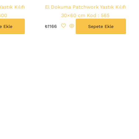
stık Kılıfı
El Dokuma Patchwork Yastık Kılıfı
600
30×60 cm Kod : 565
e Ekle
₺
1166
Sepete Ekle