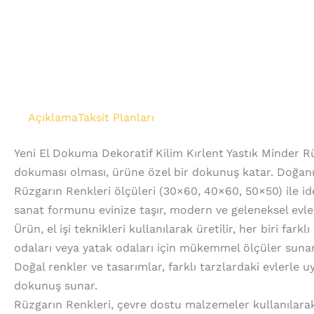
Açıklama
Taksit Planları
Yeni El Dokuma Dekoratif Kilim Kırlent Yastık Minder Rü
dokuması olması, ürüne özel bir dokunuş katar. Doğanı
Rüzgarın Renkleri ölçüleri (30×60, 40×60, 50×50) ile ideal
sanat formunu evinize taşır, modern ve geleneksel evle
Ürün, el işi teknikleri kullanılarak üretilir, her biri far
odaları veya yatak odaları için mükemmel ölçüler sunar
Doğal renkler ve tasarımlar, farklı tarzlardaki evlerle 
dokunuş sunar.
Rüzgarın Renkleri, çevre dostu malzemeler kullanılarak ü