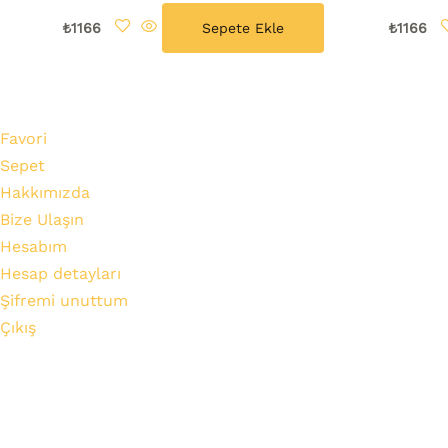
₺
1166
Sepete Ekle
₺
1166
Favori
Sepet
Hakkımızda
Bize Ulaşın
Hesabım
Hesap detayları
Şifremi unuttum
Çıkış