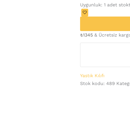
Uygunluk:
1 adet stok
₺
1345
& Ücretsiz karg
Yastık Kılıfı
Stok kodu:
489
Kateg