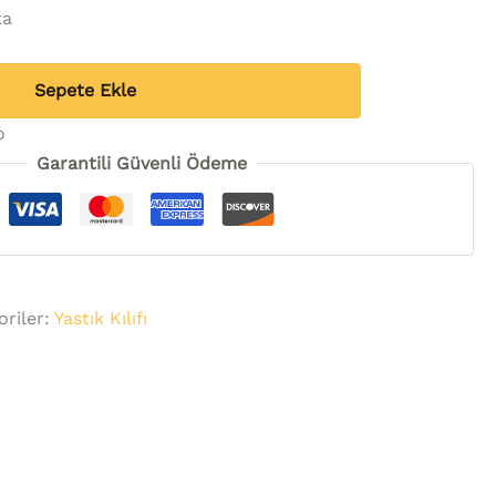
ta
Sepete Ekle
o
Garantili Güvenli Ödeme
oriler:
Yastık Kılıfı