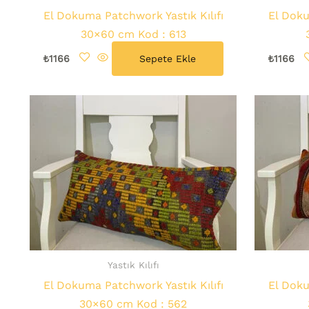
El Dokuma Patchwork Yastık Kılıfı
El Doku
30×60 cm Kod : 613
₺
1166
Sepete Ekle
₺
1166
Yastık Kılıfı
El Dokuma Patchwork Yastık Kılıfı
El Doku
30×60 cm Kod : 562