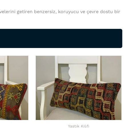
velerini getiren benzersiz, koruyucu ve çevre dostu bir
Yastık Kılıfı