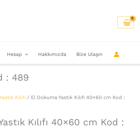
Hesap
Hakkımızda
Bize Ulaşın
d : 489
Yastık Kılıfı
/ El Dokuma Yastık Kılıfı 40×60 cm Kod :
astık Kılıfı 40×60 cm Kod :