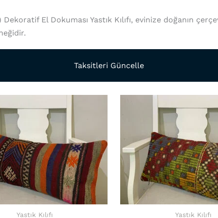
ekoratif El Dokuması Yastık Kılıfı, evinize doğanın çerçe
eğidir.
Taksitleri Güncelle
Yastık Kılıfı
Yastık Kılıfı