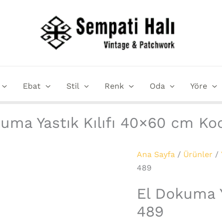
El
Dokuma
Yastık
Kılıfı
40x60
cm
Ebat
Stil
Renk
Oda
Yöre
Kod
:
489
uma Yastık Kılıfı 40×60 cm Ko
adet
Ana Sayfa
/
Ürünler
/
489
El Dokuma Y
489