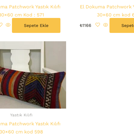
ma Patchwork Yastık Kılıfı
El Dokuma Patchwork Ya
30×60 cm Kod : 571
30×60 cm kod 
Sepete Ekle
₺
1166
Sepet
Yastık Kılıfı
ma Patchwork Yastık Kılıfı
30×60 cm kod 598