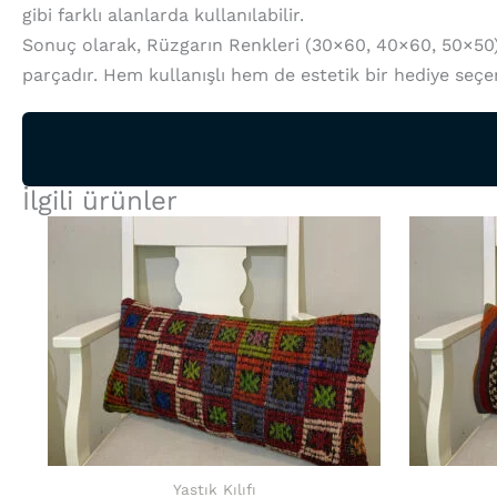
gibi farklı alanlarda kullanılabilir.
Sonuç olarak, Rüzgarın Renkleri (30×60, 40×60, 50×50) D
parçadır. Hem kullanışlı hem de estetik bir hediye seçen
İlgili ürünler
Yastık Kılıfı