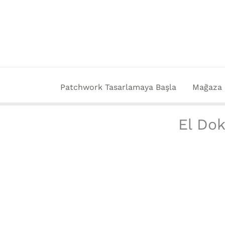
İçeriğe
atla
Patchwork Tasarlamaya Başla
Mağaza
El Dok