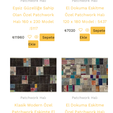
Patchwork Halı
Patchwork Halı
Eşsiz Güzelliğe Sahip
El Dokuma Eskitme
Olan Özel Patchwork
Özel Patchwork Halı
Halı 160 x 230 Model
120 x 180 Model : 5437
:5117
₺
7020
Sepete
₺
11960
Sepete
Ekle
Ekle
Patchwork Halı
Patchwork Halı
Klasik Modern Özel
El Dokuma Eskitme
Patchwork Eskimte El
Özel Patchwork Halı