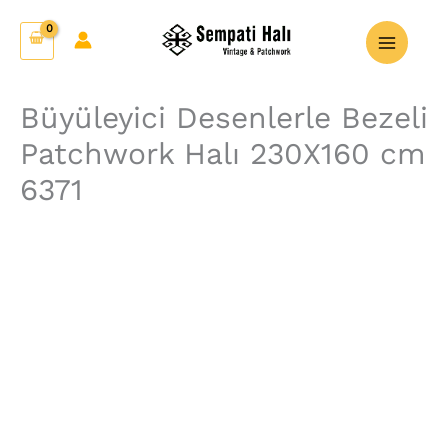
İçeriğe
Büyüleyici
atla
Desenlerle
Bezeli
Patchwork
Büyüleyici Desenlerle Bezeli
Halı
Patchwork Halı 230X160 cm
230X160
cm
6371
6371
adet