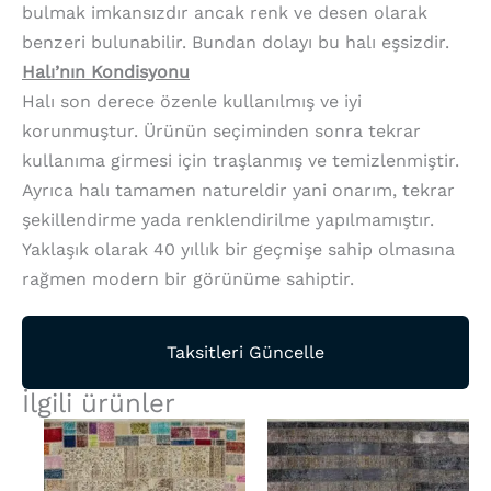
bulmak imkansızdır ancak renk ve desen olarak
benzeri bulunabilir. Bundan dolayı bu halı eşsizdir.
Halı’nın Kondisyonu
Halı son derece özenle kullanılmış ve iyi
korunmuştur. Ürünün seçiminden sonra tekrar
kullanıma girmesi için traşlanmış ve temizlenmiştir.
Ayrıca halı tamamen natureldir yani onarım, tekrar
şekillendirme yada renklendirilme yapılmamıştır.
Yaklaşık olarak 40 yıllık bir geçmişe sahip olmasına
rağmen modern bir görünüme sahiptir.
Taksitleri Güncelle
İlgili ürünler