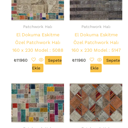
Patchwork Halı
Patchwork Halı
El Dokuma Eskitme
El Dokuma Eskitme
Özel Patchwork Halı
Özel Patchwork Halı
160 x 230 Model : 5088
160 x 230 Model : 5147
₺
11960
Sepete
₺
11960
Sepete
Ekle
Ekle