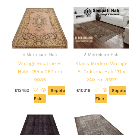
4 Metrekare Halı
3 Metrekare Halı
Vintage Eskitme El
Klasik Modern Vintage
Halısı 155 x 267 cm
El Dokuma Halı 131 x
9085
240 cm 8597
₺
13450
Sepete
₺
10218
Sepete
Ekle
Ekle