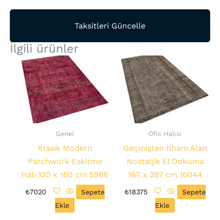
Taksitleri Güncelle
İlgili ürünler
Genel
Ofis Halısı
Klasik Modern
Geçmişten İlham Alan
Patchwork Eskitme
Nostaljik El Dokuma
Halı 120 x 180 cm 5986
167 x 287 cm 10044
₺
7020
Sepete
₺
18375
Sepete
Ekle
Ekle