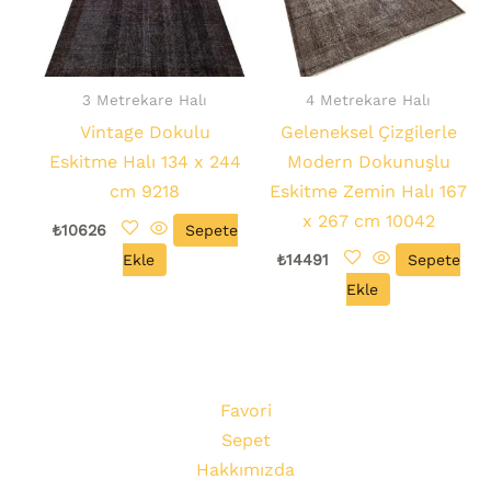
3 Metrekare Halı
4 Metrekare Halı
Vintage Dokulu
Geleneksel Çizgilerle
Eskitme Halı 134 x 244
Modern Dokunuşlu
cm 9218
Eskitme Zemin Halı 167
x 267 cm 10042
₺
10626
Sepete
Ekle
₺
14491
Sepete
Ekle
Favori
Sepet
Hakkımızda