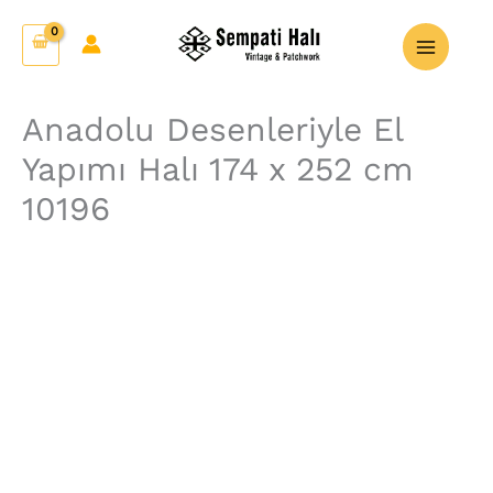
İçeriğe
Anadolu
atla
Desenleriyle
El
Yapımı
Anadolu Desenleriyle El
Halı
Yapımı Halı 174 x 252 cm
174
x
10196
252
cm
10196
adet