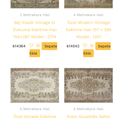
3 Metrekare Halı
4 Metrekare Halı
Bej Klasik Vintage El
Özel Modern Vintage
Dokuma Eskitme Halı
Eskitme Halı 157 x 285
154×287 Model : 2714
Model : 1201
₺
14364
Sepete
₺
14542
Sepete
Ekle
Ekle
5 Metrekare Halı
4 Metrekare Halı
Özel Vintage Eskitme
Eşsiz Güzelliğe Sahip