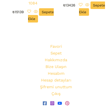
1084
₺
13426
Sepete
₺
15139
Sepete
Ekle
Ekle
Favori
Sepet
Hakkımızda
Bize Ulaşın
Hesabım
Hesap detayları
Şifremi unuttum
Çıkış