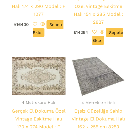
Halı 174 x 290 Model : F
Özel Vintage Eskitme
1077
Halı 154 x 285 Model :
2827
₺
16400
Sepete
Ekle
₺
14264
Sepete
Ekle
4 Metrekare Halı
4 Metrekare Halı
Gerçek El Dokuma Özel
Eşsiz Güzelliğe Sahip
Vintage Eskitme Halı
Vintage El Dokuma Halı
170 x 274 Model : F
162 x 255 cm 8253