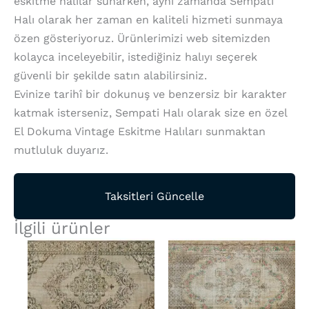
eskitme halılar sunarken, aynı zamanda Sempati
Halı olarak her zaman en kaliteli hizmeti sunmaya
özen gösteriyoruz. Ürünlerimizi web sitemizden
kolayca inceleyebilir, istediğiniz halıyı seçerek
güvenli bir şekilde satın alabilirsiniz.
Evinize tarihî bir dokunuş ve benzersiz bir karakter
katmak isterseniz, Sempati Halı olarak size en özel
El Dokuma Vintage Eskitme Halıları sunmaktan
mutluluk duyarız.
Taksitleri Güncelle
İlgili ürünler